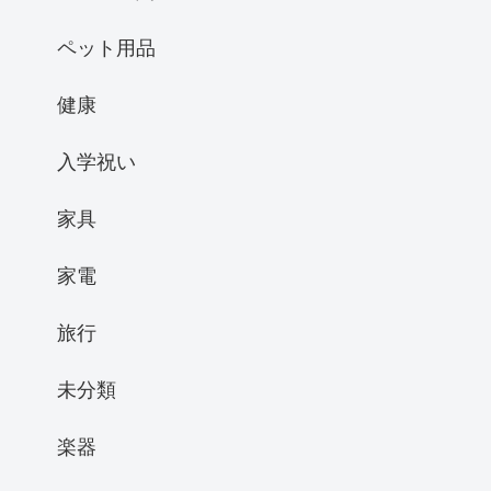
ペット用品
健康
入学祝い
家具
家電
旅行
未分類
楽器